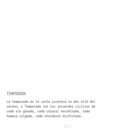
TEMPORADA
La temporada en la costa yucateca va más allá del
verano, y Temporada son los recuerdos cíclicos de
cada ola ganada, cada caracol encontrado, cada
hamaca colgada, cada atardecer disfrutado.
2022