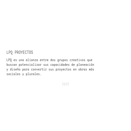
LPQ PROYECTOS
LPQ es una alianza entre dos grupos creativos que
buscan potencializar sus capacidades de planeación
y diseño para convertir sus proyectos en obras más
sociales y plurales.
2023