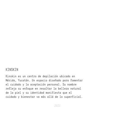
KINSKIN
Kinskin es un centro de depilación ubicado en
Mérida, Yucatán. Un espacio diseñado para fomentar
el cuidado y la aceptación personal. Su nombre
refleja su enfoque en resaltar la belleza natural
de la piel y su identidad manifiesta que el
cuidado y bienestar va más allá de lo superficial.
2021