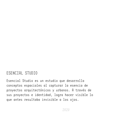
ESENCIAL STUDIO
Esencial Studio es un estudio que desarrolla
conceptos espaciales al capturar la esencia de
proyectos arquitectónicos y urbanos. A través de
sus proyectos e identidad, logra hacer visible lo
que antes resultaba invisible a los ojos.
2020