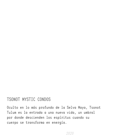
TSONOT MYSTIC CONDOS
Oculto en lo más profundo de la Selva Maya, Tsonot
Tulum es la entrada a una nueva vida, un umbral
por donde descienden los espíritus cuando su
cuerpo se transforma en energía.
2020