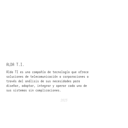
ALDA T.I.
Alda TI es una compañía de tecnología que ofrece
soluciones de telecomunicación a corporaciones a
través del análisis de sus necesidades para
diseñar, adaptar, integrar y operar cada uno de
sus sistemas sin complicaciones.
2023