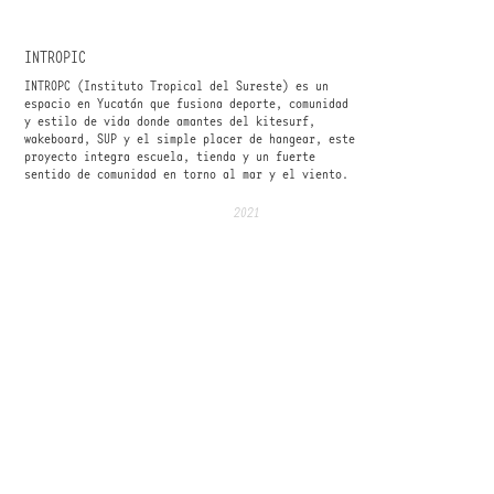
INTROPIC
INTROPC (Instituto Tropical del Sureste) es un
espacio en Yucatán que fusiona deporte, comunidad
y estilo de vida donde amantes del kitesurf,
wakeboard, SUP y el simple placer de hangear, este
proyecto integra escuela, tienda y un fuerte
sentido de comunidad en torno al mar y el viento.
2021