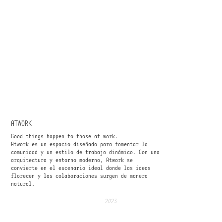
ATWORK
Good things happen to those at work.
Atwork es un espacio diseñado para fomentar la
comunidad y un estilo de trabajo dinámico. Con una
arquitectura y entorno moderno, Atwork se
convierte en el escenario ideal donde las ideas
florecen y las colaboraciones surgen de manera
natural.
2023