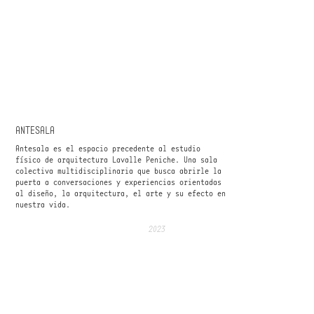
ANTESALA
Antesala es el espacio precedente al estudio
físico de arquitectura Lavalle Peniche. Una sala
colectiva multidisciplinaria que busca abrirle la
puerta a conversaciones y experiencias orientadas
al diseño, la arquitectura, el arte y su efecto en
nuestra vida.
2023