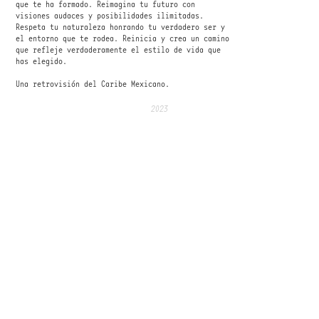
que te ha formado. Reimagina tu futuro con
visiones audaces y posibilidades ilimitadas.
Respeta tu naturaleza honrando tu verdadero ser y
el entorno que te rodea. Reinicia y crea un camino
que refleje verdaderamente el estilo de vida que
has elegido.
Una retrovisión del Caribe Mexicano.
2023