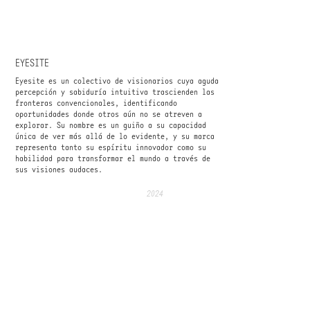
EYESITE
Eyesite es un colectivo de visionarios cuya aguda
percepción y sabiduría intuitiva trascienden las
fronteras convencionales, identificando
oportunidades donde otros aún no se atreven a
explorar. Su nombre es un guiño a su capacidad
única de ver más allá de lo evidente, y su marca
representa tanto su espíritu innovador como su
habilidad para transformar el mundo a través de
sus visiones audaces.
2024