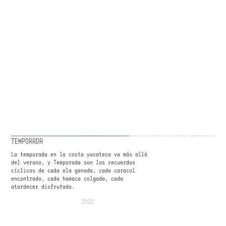
TEMPORADA
La temporada en la costa yucateca va más allá
del verano, y Temporada son los recuerdos
cíclicos de cada ola ganada, cada caracol
encontrado, cada hamaca colgada, cada
atardecer disfrutado.
2022